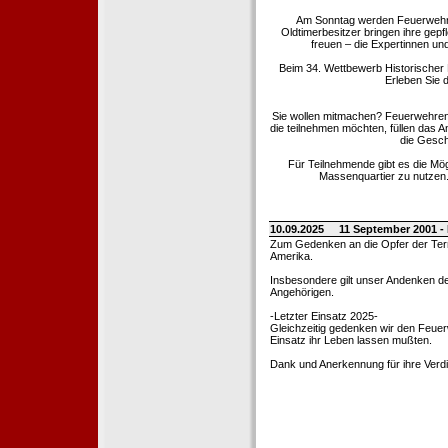
Am Sonntag werden Feuerwehrold
Oldtimerbesitzer bringen ihre gep
freuen – die Expertinnen un
Beim 34. Wettbewerb Historischer
Erleben Sie d
Sie wollen mitmachen? Feuerwehren
die teilnehmen möchten, füllen das 
die Gesch
Für Teilnehmende gibt es die Mö
Massenquartier zu nutzen. 
10.09.2025
11 September 2001 -
Zum Gedenken an die Opfer der Terro
Amerika.
Insbesondere gilt unser Andenken de
Angehörigen.
-Letzter Einsatz 2025-
Gleichzeitig gedenken wir den Feuerw
Einsatz ihr Leben lassen mußten.
Dank und Anerkennung für ihre Verd