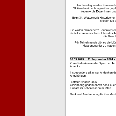
Am Sonntag werden Feuerwehrold
Oldtimerbesitzer bringen ihre gep
freuen – die Expertinnen un
Beim 34. Wettbewerb Historischer
Erleben Sie d
Sie wollen mitmachen? Feuerwehren
die teilnehmen möchten, füllen das 
die Gesch
Für Teilnehmende gibt es die Mö
Massenquartier zu nutzen. 
10.09.2025
11 September 2001 -
Zum Gedenken an die Opfer der Terro
Amerika.
Insbesondere gilt unser Andenken de
Angehörigen.
-Letzter Einsatz 2025-
Gleichzeitig gedenken wir den Feuerw
Einsatz ihr Leben lassen mußten.
Dank und Anerkennung für ihre Verd