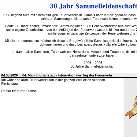
1996 begann alles mit einem einzigen Feuerwehrhelm. Damals hätte ich nie gedacht, dass 
privaten Sammlungen historischer Feuerwehrhelme entstehen w
Heute, 30 Jahre später, umfasst die Sammlung über 1.300 Feuerwehrhelme aus aller Welt
seine eigene Geschichte – von den Anfängen des Feuerwehrwesens bis zur modernen Zei
manche sogar einzigartige Zeitzeugen der Feuerwehrgeschich
Mit dieser Internetseite möchte ich diese außergewöhnliche Sammlung mit allen Interessie
dokumentieren und dazu beitragen, dieses kulturelle Erbe zu bew
Ich danke allen Sammlern, Feuerwehren, Herstellern, Museen und Freunden, die mic
Jahrzehnten unterstützt haben.
1996 – 2026
30 Jahre Sammelleidenschaft
04.05.2026
04. Mai - Florianstag - Internationaler Tag der Feuerwehr
Ich wünsche allen Feuerwehrleuten in der ganzen Welt einen schönen
Florianstag.
Danke für euren Dienst!