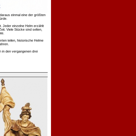
daraus einmal eine der größten
ürde.
. Jeder einzelne Helm erzählt
t. Viele Stücke sind selten,
te.
rten teilen, historische Helme
ahren.
h in den vergangenen drei