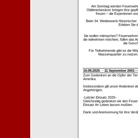
Am Sonntag werden Feuerwehrold
Oldtimerbesitzer bringen ihre gep
freuen – die Expertinnen un
Beim 34. Wettbewerb Historischer
Erleben Sie d
Sie wollen mitmachen? Feuerwehren
die teilnehmen möchten, füllen das 
die Gesch
Für Teilnehmende gibt es die Mö
Massenquartier zu nutzen. 
10.09.2025
11 September 2001 -
Zum Gedenken an die Opfer der Terro
Amerika.
Insbesondere gilt unser Andenken de
Angehörigen.
-Letzter Einsatz 2025-
Gleichzeitig gedenken wir den Feuerw
Einsatz ihr Leben lassen mußten.
Dank und Anerkennung für ihre Verd