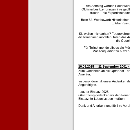
Am Sonntag werden Feuerwehrold
Oldtimerbesitzer bringen ihre gep
freuen – die Expertinnen un
Beim 34. Wettbewerb Historischer
Erleben Sie d
Sie wollen mitmachen? Feuerwehren
die teilnehmen möchten, füllen das 
die Gesch
Für Teilnehmende gibt es die Mö
Massenquartier zu nutzen. 
10.09.2025
11 September 2001 -
Zum Gedenken an die Opfer der Terro
Amerika.
Insbesondere gilt unser Andenken de
Angehörigen.
-Letzter Einsatz 2025-
Gleichzeitig gedenken wir den Feuerw
Einsatz ihr Leben lassen mußten.
Dank und Anerkennung für ihre Verd