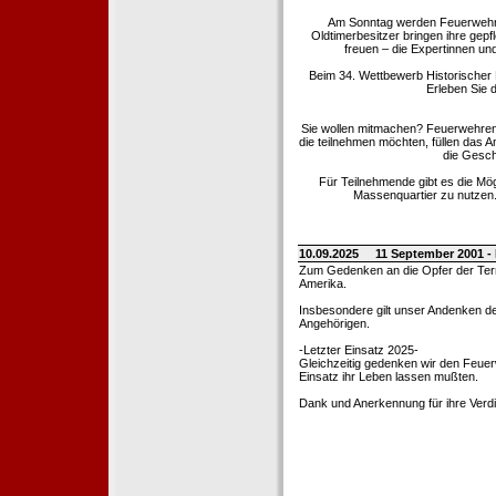
Am Sonntag werden Feuerwehrold
Oldtimerbesitzer bringen ihre gep
freuen – die Expertinnen un
Beim 34. Wettbewerb Historischer
Erleben Sie d
Sie wollen mitmachen? Feuerwehren
die teilnehmen möchten, füllen das 
die Gesch
Für Teilnehmende gibt es die Mö
Massenquartier zu nutzen. 
10.09.2025
11 September 2001 -
Zum Gedenken an die Opfer der Terro
Amerika.
Insbesondere gilt unser Andenken de
Angehörigen.
-Letzter Einsatz 2025-
Gleichzeitig gedenken wir den Feuerw
Einsatz ihr Leben lassen mußten.
Dank und Anerkennung für ihre Verd